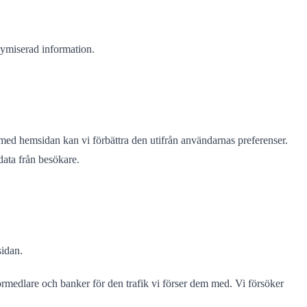
onymiserad information.
med hemsidan kan vi förbättra den utifrån användarnas preferenser.
ata från besökare.
idan.
förmedlare och banker för den trafik vi förser dem med. Vi försöker