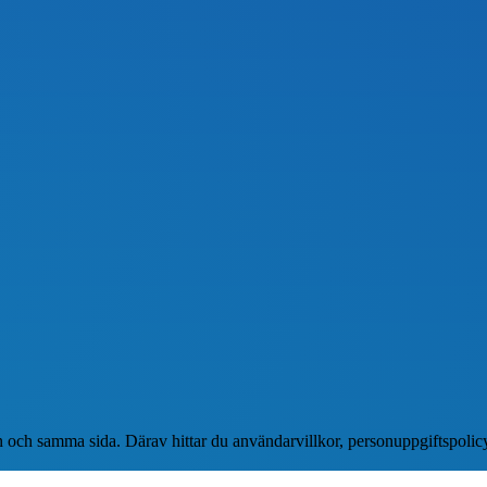
 en och samma sida. Därav hittar du användarvillkor, personuppgiftspol