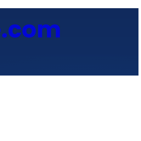
e
.com