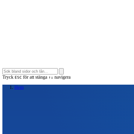
Tryck
för att stänga
navigera
ESC
↑↓
Hem