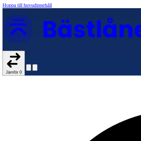
Hoppa till huvudinnehåll
Bästlån
Jämför
0