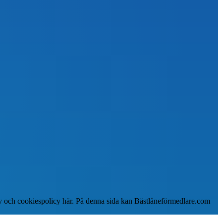
icy och cookiespolicy här. På denna sida kan Bästlåneförmedlare.com