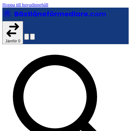
Hoppa till huvudinnehåll
Bästlåneförmedlare
.com
Jämför
0