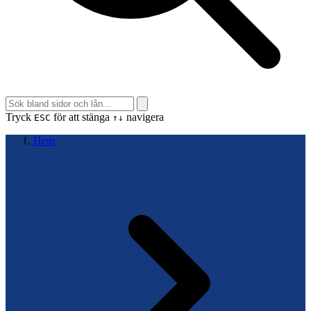
Tryck
för att stänga
navigera
ESC
↑↓
Hem