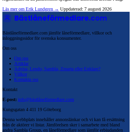
Läs mer om Erik Lundgren →
Uppdaterad: 7 augusti 2026
Bästlåneförmedlare
.com
Bästlåneförmedlare.com jämför låneförmedlare, villkor och
inloggningssidor för svenska konsumenter.
Om oss
Om oss
Artiklar
Advisa, Lendo, Sambla, Zmarta eller Enklare?
Villkor
Kontakta oss
Kontakt
E-post:
info@bästlåneförmedlare.com
Kungsgatan 4 411 19 Göteborg
Denna webbplats innehåller annonslänkar och vi kan få ersättning
från de aktörer vi listar. Jämförelsen sker i samarbete med bland
andra Sambla Group, en låneförmedlare som jämför erbjudanden